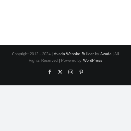
Copyright 2012 - 2024 |
Avada Website Builder
by
Avada
| All
Rights Reserved | Powered by
WordPress
Facebook
X
Instagram
Pinterest