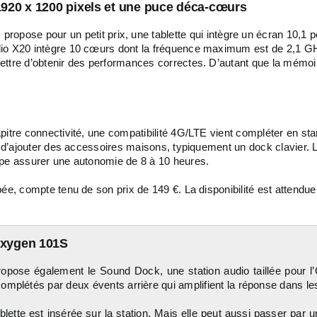
920 x 1200 pixels et une puce déca-cœurs
ropose pour un petit prix, une tablette qui intègre un écran 10,1
elio X20 intègre 10 cœurs dont la fréquence maximum est de 2,1
ttre d’obtenir des performances correctes. D’autant que la mémoire
pitre connectivité, une compatibilité 4G/LTE vient compléter en st
a d’ajouter des accessoires maisons, typiquement un dock clavier. L
ipe assurer une autonomie de 8 à 10 heures.
ée, compte tenu de son prix de 149 €. La disponibilité est attendu
’Oxygen 101S
opose également le Sound Dock, une station audio taillée pour l
complétés par deux évents arrière qui amplifient la réponse dans l
ablette est insérée sur la station. Mais elle peut aussi passer par