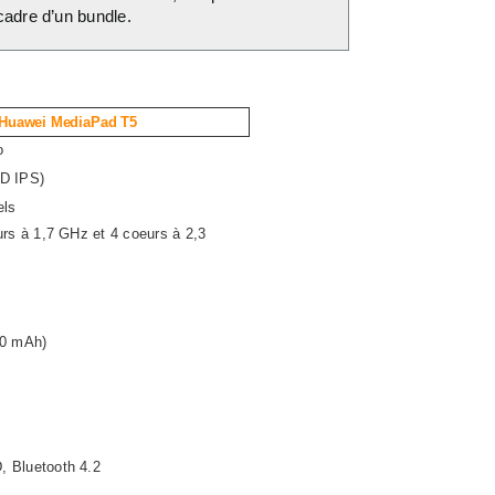
cadre d’un bundle.
Huawei MediaPad T5
o
CD IPS)
els
urs à 1,7 GHz et 4 coeurs à 2,3
00 mAh)
 Bluetooth 4.2