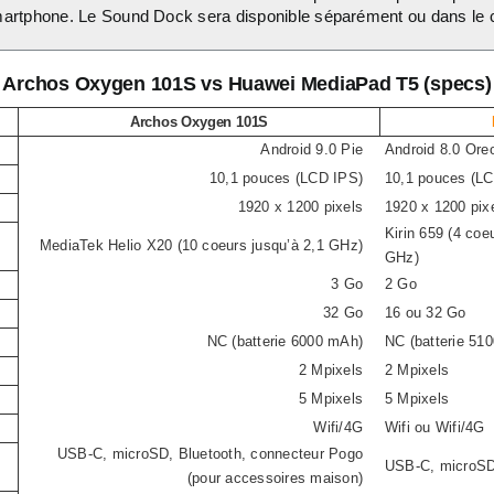
smartphone. Le Sound Dock sera disponible séparément ou dans le 
Archos Oxygen 101S vs Huawei MediaPad T5 (specs)
Archos Oxygen 101S
Android 9.0 Pie
Android 8.0 Ore
10,1 pouces (LCD IPS)
10,1 pouces (L
1920 x 1200 pixels
1920 x 1200 pix
Kirin 659 (4 coe
MediaTek Helio X20 (10 coeurs jusqu’à 2,1 GHz)
GHz)
3 Go
2 Go
32 Go
16 ou 32 Go
NC (batterie 6000 mAh)
NC (batterie 51
2 Mpixels
2 Mpixels
5 Mpixels
5 Mpixels
Wifi/4G
Wifi ou Wifi/4G
USB-C, microSD, Bluetooth, connecteur Pogo
USB-C, microSD,
(pour accessoires maison)