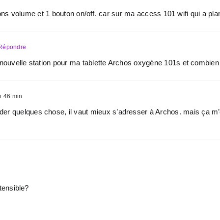
outons volume et 1 bouton on/off. car sur ma access 101 wifi qui a p
Répondre
nouvelle station pour ma tablette Archos oxygène 101s et combien
h 46 min
er quelques chose, il vaut mieux s’adresser à Archos. mais ça m’
tensible?