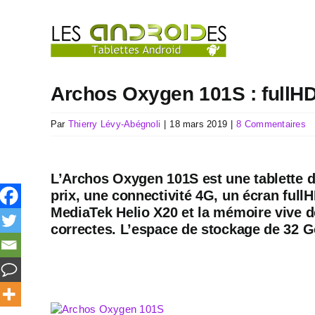
Passer
au
contenu
Archos Oxygen 101S : fullHD+
Par
Thierry Lévy-Abégnoli
|
18 mars 2019
|
8 Commentaires
L’Archos Oxygen 101S est une tablette d
prix, une connectivité 4G, un écran full
MediaTek Helio X20 et la mémoire vive 
correctes. L’espace de stockage de 32 G