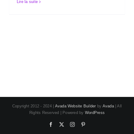
Lire la suite
Copyright 2012 - 2024 |
Avada Website Builder
by
Avada
| All
Rights Reserved | Powered by
WordPress
Facebook
X
Instagram
Pinterest