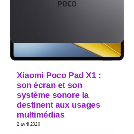
Xiaomi Poco Pad X1 :
son écran et son
système sonore la
destinent aux usages
multimédias
2 avril 2026