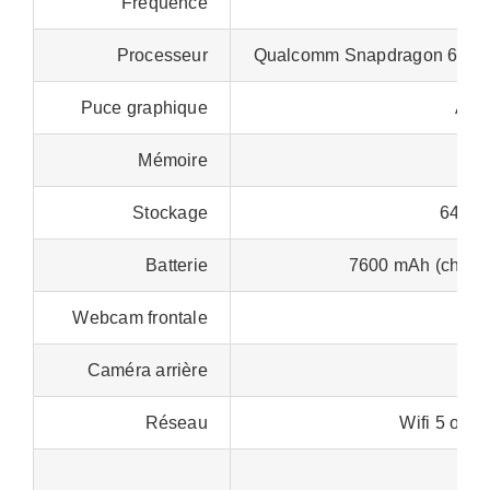
Fréquence
Processeur
Qualcomm Snapdragon 6s 4
Puce graphique
Adr
Mémoire
Stockage
64 ou
Batterie
7600 mAh (charg
Webcam frontale
5 
Caméra arrière
8 
Réseau
Wifi 5 ou W