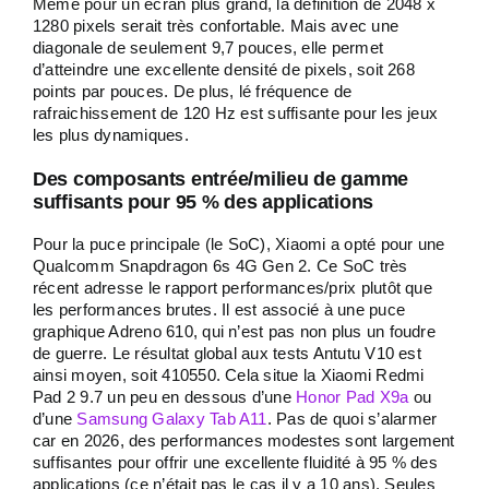
Même pour un écran plus grand, la définition de 2048 x
1280 pixels serait très confortable. Mais avec une
diagonale de seulement 9,7 pouces, elle permet
d’atteindre une excellente densité de pixels, soit 268
points par pouces. De plus, lé fréquence de
rafraichissement de 120 Hz est suffisante pour les jeux
les plus dynamiques.
Des composants entrée/milieu de gamme
suffisants pour 95 % des applications
Pour la puce principale (le SoC), Xiaomi a opté pour une
Qualcomm Snapdragon 6s 4G Gen 2. Ce SoC très
récent adresse le rapport performances/prix plutôt que
les performances brutes. Il est associé à une puce
graphique Adreno 610, qui n’est pas non plus un foudre
de guerre. Le résultat global aux tests Antutu V10 est
ainsi moyen, soit 410550. Cela situe la Xiaomi Redmi
Pad 2 9.7 un peu en dessous d’une
Honor Pad X9a
ou
d’une
Samsung Galaxy Tab A11
. Pas de quoi s’alarmer
car en 2026, des performances modestes sont largement
suffisantes pour offrir une excellente fluidité à 95 % des
applications (ce n’était pas le cas il y a 10 ans). Seules