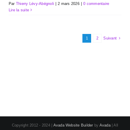
Par
Thierry Lévy-Abégnoli
|
2 mars 2026
|
0 commentaire
Lire la suite
Suivant
1
2
Copyright 2012 - 2024 |
Avada Website Builder
by
Avada
| All