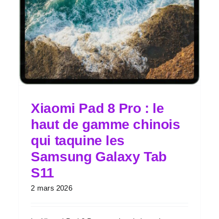
Xiaomi Pad 8 Pro : le
haut de gamme chinois
qui taquine les
Samsung Galaxy Tab
S11
2 mars 2026