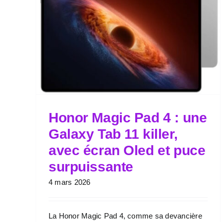
Honor Magic Pad 4 : une
Galaxy Tab 11 killer,
avec écran Oled et puce
surpuissante
4 mars 2026
La Honor Magic Pad 4, comme sa devancière