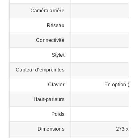
Caméra arrière
1
Réseau
Connectivité
Blu
Stylet
Capteur d’empreintes
Clavier
En option (Mag
Haut-parleurs
Poids
Dimensions
273 x 179