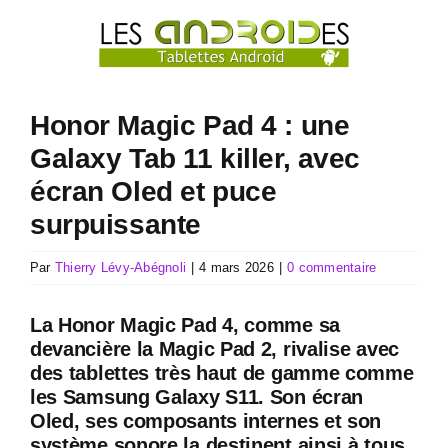
Passer
au
contenu
Honor Magic Pad 4 : une
Galaxy Tab 11 killer, avec
écran Oled et puce
surpuissante
Par
Thierry Lévy-Abégnoli
|
4 mars 2026
|
0 commentaire
La Honor Magic Pad 4, comme sa
devancière la Magic Pad 2, rivalise avec
des tablettes très haut de gamme comme
les Samsung Galaxy S11. Son écran
Oled, ses composants internes et son
système sonore la destinent ainsi à tous