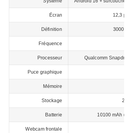
Système
Android 16 + surcouche M
Écran
12,3 pou
Définition
3000 x 1
Fréquence
Processeur
Qualcomm Snapdrago
Puce graphique
A
Mémoire
12
Stockage
256 
Batterie
10100 mAh (cha
Webcam frontale