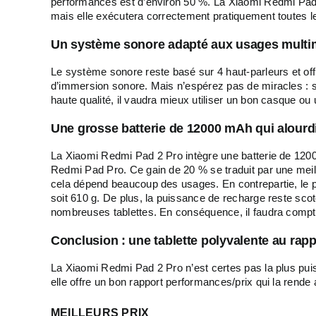
performances est d’environ 50 %. La Xiaomi Redmi Pad 
mais elle exécutera correctement pratiquement toutes le
Un système sonore adapté aux usages multi
Le système sonore reste basé sur 4 haut-parleurs et o
d’immersion sonore. Mais n’espérez pas de miracles : 
haute qualité, il vaudra mieux utiliser un bon casque ou
Une grosse batterie de 12000 mAh qui alourdit
La Xiaomi Redmi Pad 2 Pro intègre une batterie de 12
Redmi Pad Pro. Ce gain de 20 % se traduit par une meill
cela dépend beaucoup des usages. En contrepartie, le p
soit 610 g. De plus, la puissance de recharge reste sc
nombreuses tablettes. En conséquence, il faudra compt
Conclusion : une tablette polyvalente au rappo
La Xiaomi Redmi Pad 2 Pro n’est certes pas la plus pui
elle offre un bon rapport performances/prix qui la rende
MEILLEURS PRIX