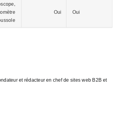
oscope,
romètre
Oui
Oui
oussole
 fondateur et rédacteur en chef de sites web B2B et