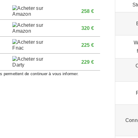
St
258 €
320 €
W
225 €
229 €
us permettent de continuer à vous informer.
Conne