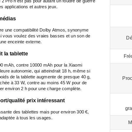
2 Pro n’est pas pour autant un foudre de guerre
s applications et autres jeux.
médias
ffre une compatibilité Dolby Atmos, synonyme
si vous voulez des vraies basses et un son de
Dé
 une enceinte externe.
 la tablette
Fré
000 mAh, contre 10000 mAh pour la Xiaomi
eure autonomie, qui atteindrait 18 h, même si
oids de la tablette augmente de presque 40 g,
Pro
otchée à 33 W, contre au moins 45 W pour de
er environ 2 h pour une charge complète.
rt/qualité prix intéressant
gr
ssante des tablettes mais pour environ 300 €,
 adaptée à tous les usages.
M