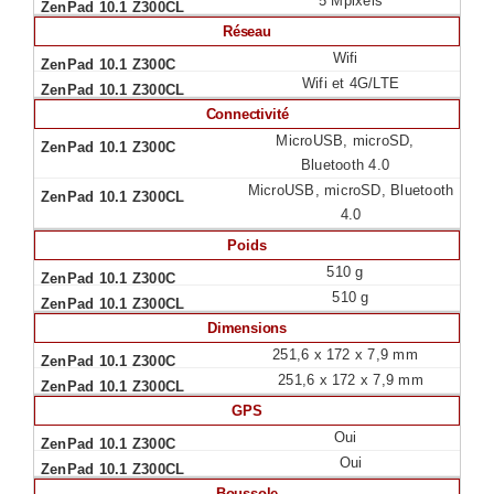
5 Mpixels
Réseau
Wifi
Wifi et 4G/LTE
Connectivité
MicroUSB, microSD,
Bluetooth 4.0
MicroUSB, microSD, Bluetooth
4.0
Poids
510 g
510 g
Dimensions
251,6 x 172 x 7,9 mm
251,6 x 172 x 7,9 mm
GPS
Oui
Oui
Boussole