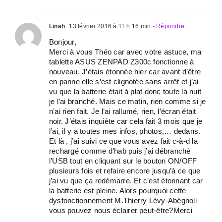
Linah
13 février 2016 à 11 h 16 min
- Répondre
Bonjour,
Merci à vous Théo car avec votre astuce, ma
tablette ASUS ZENPAD Z300c fonctionne à
nouveau. J’étais étonnée hier car avant d’être
en panne elle s’est clignotée sans arrêt et j’ai
vu que la batterie était à plat donc toute la nuit
je l’ai branché. Mais ce matin, rien comme si je
n’ai rien fait. Je l’ai rallumé, rien, l’écran était
noir. J’étais inquiète car cela fait 3 mois que je
l’ai, il y a toutes mes infos, photos,… dedans.
Et là , j’ai suivi ce que vous avez fait c-à-d la
rechargé comme d’hab puis j’ai débranché
l’USB tout en cliquant sur le bouton ON/OFF
plusieurs fois et refaire encore jusqu’à ce que
j’ai vu que ça redémarre. Et c’est étonnant car
la batterie est pleine. Alors pourquoi cette
dysfonctionnement M.Thierry Lévy-Abégnoli
vous pouvez nous éclairer peut-être?Merci