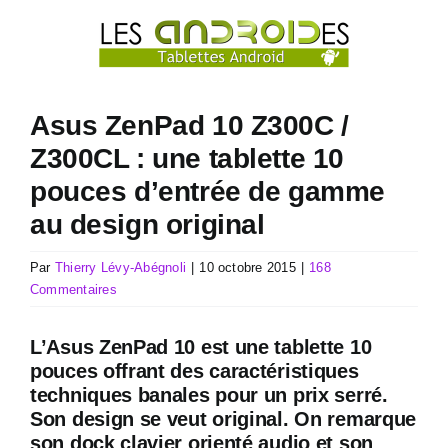
Passer
au
contenu
Asus ZenPad 10 Z300C /
Z300CL : une tablette 10
pouces d’entrée de gamme
au design original
Par
Thierry Lévy-Abégnoli
|
10 octobre 2015
|
168
Commentaires
L’Asus ZenPad 10 est une tablette 10
pouces offrant des caractéristiques
techniques banales pour un prix serré.
Son design se veut original. On remarque
son dock clavier orienté audio et son