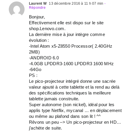
Laurent W
13 décembre 2016 à 11 h 07 min
-
Répondre
Bonjour,
Effectivement elle est dispo sur le site
shop.Lenovo.com.
La dernière mise à jour intègre comme
évolution :
-Intel Atom x5-Z8550 Processor( 2.40GHz
2MB)
-ANDROID 6.0
-4.0GB LPDDR3-1600 LPDDR3 1600 MHz
-64Go
PS :
Le pico-projecteur intégré donne une sacrée
valeur ajouté à cette tablette et la rend au delà
des spécifications techniques la meilleure
tablette jamais construite.
Super autonome (son nickel), idéal pour les
applis type Netflix, mycanal … en déplacement
ou même au plafond dans son lit ! ^^
Rêvons un peu –> Un pico-projecteur en HD…
j’achète de suite.