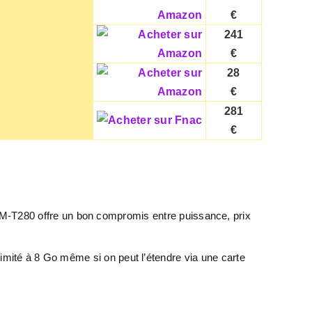
€
241
€
28
€
281
€
SM-T280 offre un bon compromis entre puissance, prix
limité à 8 Go même si on peut l’étendre via une carte