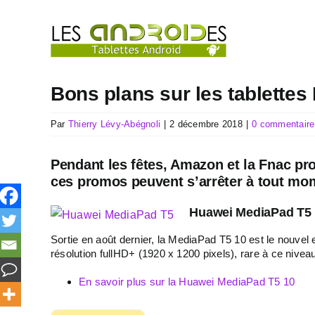
Passer
au
contenu
Bons plans sur les tablette
Par
Thierry Lévy-Abégnoli
|
2 décembre 2018
|
0 commentaire
Pendant les fêtes, Amazon et la Fnac pr
ces promos peuvent s’arrêter à tout momen
Huawei MediaPad T5 
Sortie en août dernier, la MediaPad T5 10 est le nouve
résolution fullHD+ (1920 x 1200 pixels), rare à ce nivea
En savoir plus sur la Huawei MediaPad T5 10