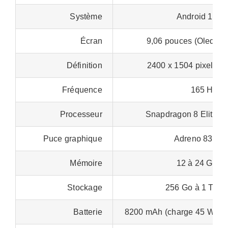
Système
Android 15
Écran
9,06 pouces (Oled)
Définition
2400 x 1504 pixels
Fréquence
165 Hz
Processeur
Snapdragon 8 Elite
Puce graphique
Adreno 830
Mémoire
12 à 24 Go
Stockage
256 Go à 1 To
Batterie
8200 mAh (charge 45 W)