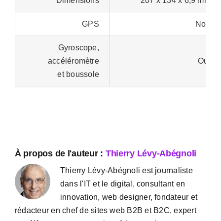
Dimensions
207 x 134 x 6,9 mm
GPS
Non
Gyroscope,
accéléromètre
Oui
et boussole
À propos de l'auteur :
Thierry Lévy-Abégnoli
Thierry Lévy-Abégnoli est journaliste
dans l'IT et le digital, consultant en
innovation, web designer, fondateur et
rédacteur en chef de sites web B2B et B2C, expert