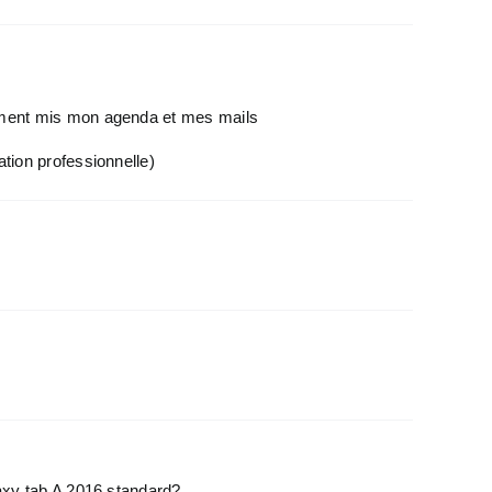
lement mis mon agenda et mes mails
tion professionnelle)
laxy tab A 2016 standard?