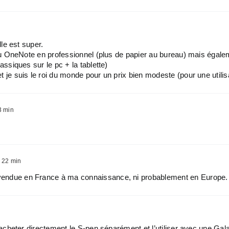
le est super.
 du OneNote en professionnel (plus de papier au bureau) mais éga
ssiques sur le pc + la tablette)
je suis le roi du monde pour un prix bien modeste (pour une utilisa
3 min
 22 min
é vendue en France à ma connaissance, ni probablement en Europe.
’acheter directement le S-pen séparément et l’utiliser avec une Ga