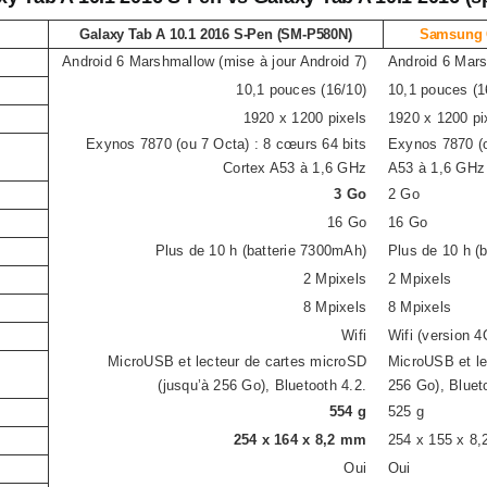
Galaxy Tab A 10.1 2016 S-Pen (SM-P580N)
Samsung G
Android 6 Marshmallow (mise à jour Android 7)
Android 6 Mars
10,1 pouces (16/10)
10,1 pouces (1
1920 x 1200 pixels
1920 x 1200 pi
Exynos 7870 (ou 7 Octa) : 8 cœurs 64 bits
Exynos 7870 (o
Cortex A53 à 1,6 GHz
A53 à 1,6 GHz
3 Go
2 Go
16 Go
16 Go
Plus de 10 h (batterie 7300mAh)
Plus de 10 h (
2 Mpixels
2 Mpixels
8 Mpixels
8 Mpixels
Wifi
Wifi (version 4
MicroUSB et lecteur de cartes microSD
MicroUSB et le
(jusqu’à 256 Go), Bluetooth 4.2.
256 Go), Bluet
554 g
525 g
254 x 164 x 8,2 mm
254 x 155 x 8
Oui
Oui