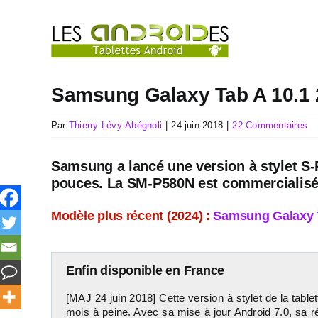
Passer
au
contenu
Samsung Galaxy Tab A 10.1 20
Par
Thierry Lévy-Abégnoli
|
24 juin 2018
|
22 Commentaires
Samsung a lancé une version à stylet S-P
pouces. La
SM-P580N
est commercialisé
Modèle plus récent (2024) :
Samsung Galaxy
Enfin disponible en France
[MAJ 24 juin 2018] Cette version à stylet de la tab
mois à peine. Avec sa mise à jour Android 7.0, sa r