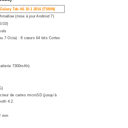
alaxy Tab A6 10.1 2016 (T580N)
hmallow (mise à jour Android 7)
6/10)
xels
u 7 Octa) : 8 cœurs 64 bits Cortex
batterie 7300mAh)
G)
cteur de cartes microSD (jusqu’à
ooth 4.2.
,2 mm