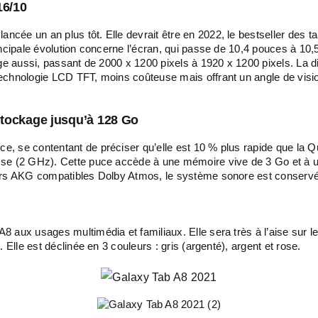
16/10
lancée un an plus tôt. Elle devrait être en 2022, le bestseller des t
ncipale évolution concerne l’écran, qui passe de 10,4 pouces à 10,5
ge aussi, passant de 2000 x 1200 pixels à 1920 x 1200 pixels. La dif
chnologie LCD TFT, moins coûteuse mais offrant un angle de vision
stockage jusqu’à 128 Go
e, se contentant de préciser qu’elle est 10 % plus rapide que la
sse (2 GHz). Cette puce accède à une mémoire vive de 3 Go et à 
eurs AKG compatibles Dolby Atmos, le système sonore est conservé
aux usages multimédia et familiaux. Elle sera très à l’aise sur le 
 Elle est déclinée en 3 couleurs : gris (argenté), argent et rose.