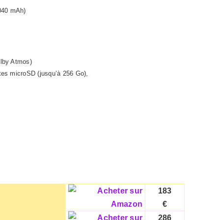
7040 mAh)
olby Atmos)
tes microSD (jusqu’à 256 Go),
183
€
286