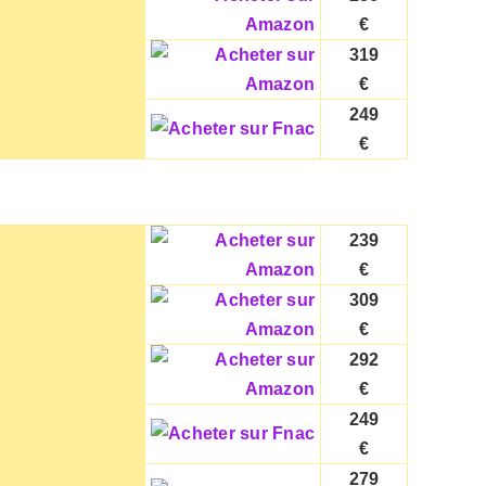
€
319
€
249
€
239
€
309
€
292
€
249
€
279