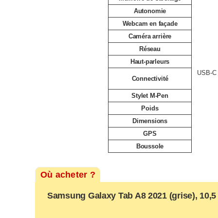
Autonomie
Webcam en façade
Caméra arrière
Réseau
Haut-parleurs
USB-C 
Connectivité
Stylet M-Pen
Poids
Dimensions
GPS
Boussole
Où acheter ?
Samsung Galaxy Tab A8 2021 (grise), 10,5 