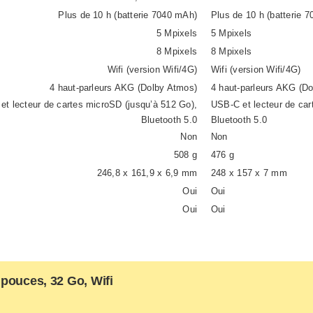
Plus de 10 h (batterie 7040 mAh)
Plus de 10 h (batterie 
5 Mpixels
5 Mpixels
8 Mpixels
8 Mpixels
Wifi (version Wifi/4G)
Wifi (version Wifi/4G)
4 haut-parleurs AKG (Dolby Atmos)
4 haut-parleurs AKG (D
et lecteur de cartes microSD (jusqu’à 512 Go),
USB-C et lecteur de car
Bluetooth 5.0
Bluetooth 5.0
Non
Non
508 g
476 g
246,8 x 161,9 x 6,9 mm
248 x 157 x 7 mm
Oui
Oui
Oui
Oui
pouces, 32 Go, Wifi