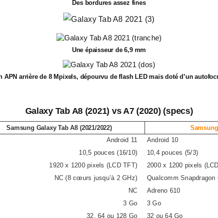
Des bordures assez fines
Une épaisseur de 6,9 mm
n APN arrière de 8 Mpixels, dépourvu de flash LED mais doté d’un autofoc
Galaxy Tab A8 (2021) vs A7 (2020) (specs)
Samsung Galaxy Tab A8 (2021/2022)
Samsung 
Android 11
Android 10
10,5 pouces (16/10)
10,4 pouces (5/3)
1920 x 1200 pixels (LCD TFT)
2000 x 1200 pixels (LC
NC (8 cœurs jusqu’à 2 GHz)
Qualcomm Snapdragon 6
NC
Adreno 610
3 Go
3 Go
32, 64 ou 128 Go
32 ou 64 Go