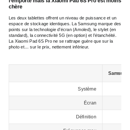
l’emporte mais la Xiaomi Pad 6S Pro est moins
chère
Les deux tablettes offrent un niveau de puissance et un
espace de stockage identiques. La Samsung marque des
points sur la technologie d’écran (Amoled), le stylet (en
standard), la connectivité 5G (en option) et l’étanchéité.
La Xiaomi Pad 6S Pro ne se rattrape guère que sur la
photo et… sur le prix, nettement inférieur.
Samsung 
Système
Écran
Définition