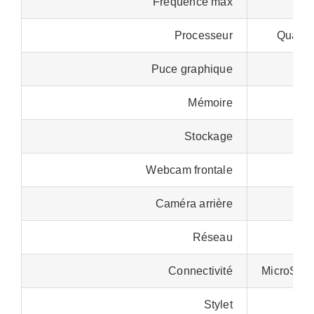
Fréquence max
Processeur
Qualco
Puce graphique
Mémoire
Stockage
Webcam frontale
Caméra arrière
Réseau
Connectivité
MicroSD, 
Stylet