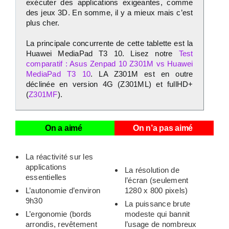
exécuter des applications exigeantes, comme
des jeux 3D. En somme, il y a mieux mais c’est
plus cher.
La principale concurrente de cette tablette est la
Huawei MediaPad T3 10. Lisez notre
Test
comparatif : Asus Zenpad 10 Z301M vs Huawei
MediaPad T3 10
. LA Z301M est en outre
déclinée en version 4G (Z301ML) et fullHD+
(
Z301MF
).
On a aimé
On n’a pas aimé
La réactivité sur les
applications
La résolution de
essentielles
l’écran (seulement
L’autonomie d’environ
1280 x 800 pixels)
9h30
La puissance brute
L’ergonomie (bords
modeste qui bannit
arrondis, revêtement
l’usage de nombreux