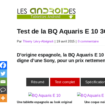
Passer
au
contenu
Test de la BQ Aquaris E 10 3
Par
Thierry Lévy-Abégnoli
|
19 avril 2015
|
0 commentaire
D’origine espagnole, la BQ Aquaris E 10 
digne d’une Sony, pour un prix nettement
Résumé
Test complet
Spécificatio
Une tablette espagnole au look original
Une coque noi