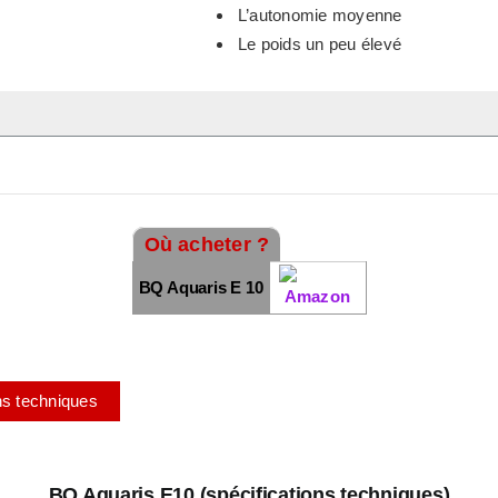
L’autonomie moyenne
Le poids un peu élevé
Où acheter ?
BQ Aquaris E 10
ns techniques
BQ Aquaris E10 (spécifications techniques)