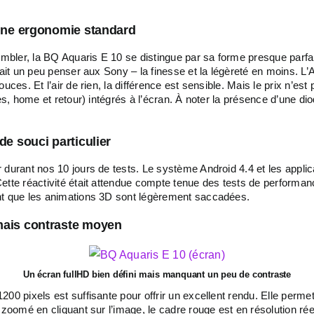
t une ergonomie standard
sembler, la BQ Aquaris E 10 se distingue par sa forme presque parfa
fait un peu penser aux Sony – la finesse et la légèreté en moins. L’
uces. Et l’air de rien, la différence est sensible. Mais le prix n’es
s, home et retour) intégrés à l’écran. À noter la présence d’une diod
de souci particulier
 durant nos 10 jours de tests. Le système Android 4.4 et les applic
ette réactivité était attendue compte tenue des tests de performan
ent que les animations 3D sont légèrement saccadées.
 mais contraste moyen
Un écran fullHD bien défini mais manquant un peu de contraste
200 pixels est suffisante pour offrir un excellent rendu. Elle perm
 zoomé en cliquant sur l’image, le cadre rouge est en résolution rée