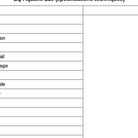
ran
il
kage
de
e