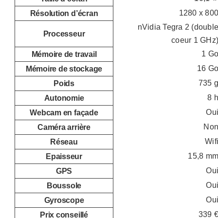
1280 x 80
Résolution d’écran
nVidia Tegra 2 (doubl
Processeur
coeur 1 GHz
1 G
Mémoire de travail
16 G
Mémoire de stockage
735 
Poids
8 
Autonomie
Ou
Webcam en façade
No
Caméra arrière
Wif
Réseau
15,8 m
Epaisseur
Ou
GPS
Ou
Boussole
Ou
Gyroscope
339 
Prix conseillé