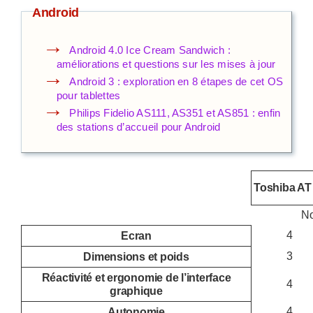
Android
Android 4.0 Ice Cream Sandwich :
améliorations et questions sur les mises à jour
Android 3 : exploration en 8 étapes de cet OS
pour tablettes
Philips Fidelio AS111, AS351 et AS851 : enfin
des stations d’accueil pour Android
Toshiba AT
No
4
Ecran
3
Dimensions et poids
Réactivité et ergonomie de l’interface
4
graphique
4
Autonomie