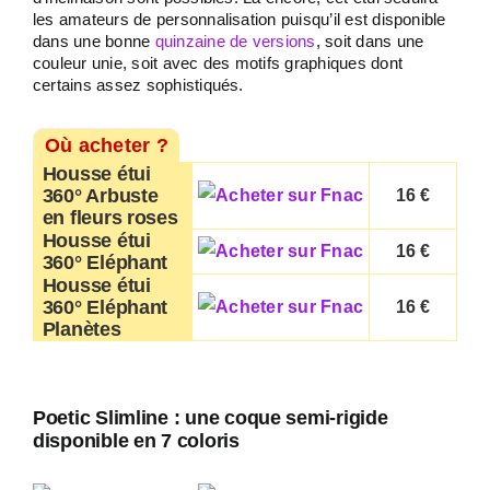
les amateurs de personnalisation puisqu’il est disponible
dans une bonne
quinzaine de versions
, soit dans une
couleur unie, soit avec des motifs graphiques dont
certains assez sophistiqués.
Où acheter ?
Housse étui
360° Arbuste
16 €
en fleurs roses
Housse étui
16 €
360° Eléphant
Housse étui
360° Eléphant
16 €
Planètes
Poetic Slimline : une coque semi-rigide
disponible en 7 coloris