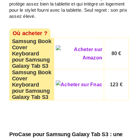
protège assez bien la tablette et qui intègre un logement
pour le stylet fourni avec la tablette. Seul regret : son prix
assez élevé.
Où acheter ?
Samsung Book
Cover
Keyborard
80 €
pour Samsung
Galaxy Tab S3
Samsung Book
Cover
Keyborard
123 €
pour Samsung
Galaxy Tab S3
ProCase pour Samsung Galaxy Tab S3 : une