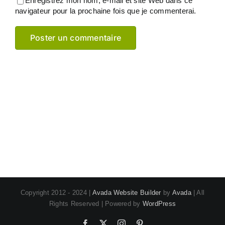
Enregistrez mon nom, e-mail et site Web dans ce
navigateur pour la prochaine fois que je commenterai.
Copyright 2012 - 2024 |
Avada Website Builder
by
Avada
| All
Rights Reserved | Powered by
WordPress
Facebook
X
Instagram
Pinterest