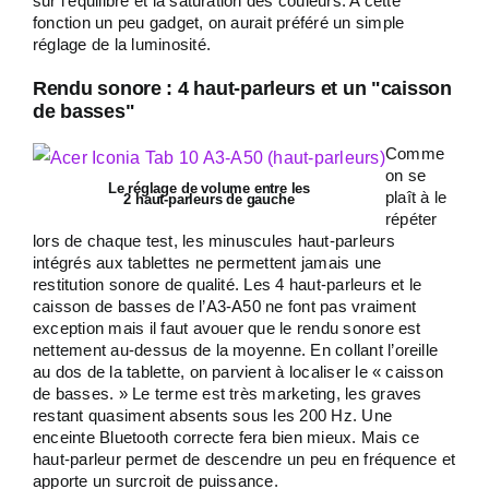
sur l’équilibre et la saturation des couleurs. A cette
fonction un peu gadget, on aurait préféré un simple
réglage de la luminosité.
Rendu sonore : 4 haut-parleurs et un "caisson
de basses"
Comme
on se
Le réglage de volume entre les
plaît à le
2 haut-parleurs de gauche
répéter
lors de chaque test, les minuscules haut-parleurs
intégrés aux tablettes ne permettent jamais une
restitution sonore de qualité. Les 4 haut-parleurs et le
caisson de basses de l’A3-A50 ne font pas vraiment
exception mais il faut avouer que le rendu sonore est
nettement au-dessus de la moyenne. En collant l’oreille
au dos de la tablette, on parvient à localiser le « caisson
de basses. » Le terme est très marketing, les graves
restant quasiment absents sous les 200 Hz. Une
enceinte Bluetooth correcte fera bien mieux. Mais ce
haut-parleur permet de descendre un peu en fréquence et
apporte un surcroit de puissance.