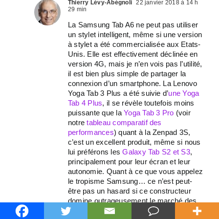
Thierry Lévy-Abégnoli
22 janvier 2018 à 14 h
29 min
La Samsung Tab A6 ne peut pas utiliser
un stylet intelligent, même si une version
à stylet a été commercialisée aux Etats-
Unis. Elle est effectivement déclinée en
version 4G, mais je n’en vois pas l’utilité,
il est bien plus simple de partager la
connexion d’un smartphone. La Lenovo
Yoga Tab 3 Plus a été suivie d’
une Yoga
Tab 4 Plus
, il se révèle toutefois moins
puissante que la
Yoga Tab 3 Pro
(voir
notre
tableau comparatif des
performances
) quant à la Zenpad 3S,
c’est un excellent produit, même si nous
lui préférons les
Galaxy Tab S2 et S3
,
principalement pour leur écran et leur
autonomie. Quant à ce que vous appelez
le tropisme Samsung… ce n’est peut-
être pas un hasard si ce constructeur
domine outrageusement le marché des
tablettes Android 🙂