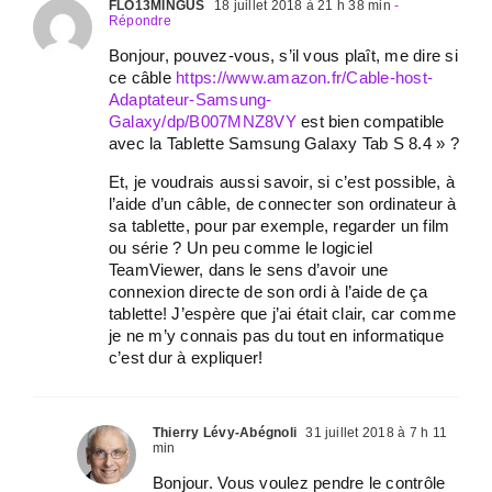
FLO13MINGUS
18 juillet 2018 à 21 h 38 min
-
Répondre
Bonjour, pouvez-vous, s’il vous plaît, me dire si
ce câble
https://www.amazon.fr/Cable-host-
Adaptateur-Samsung-
Galaxy/dp/B007MNZ8VY
est bien compatible
avec la Tablette Samsung Galaxy Tab S 8.4 » ?
Et, je voudrais aussi savoir, si c’est possible, à
l’aide d’un câble, de connecter son ordinateur à
sa tablette, pour par exemple, regarder un film
ou série ? Un peu comme le logiciel
TeamViewer, dans le sens d’avoir une
connexion directe de son ordi à l’aide de ça
tablette! J’espère que j’ai était clair, car comme
je ne m’y connais pas du tout en informatique
c’est dur à expliquer!
Thierry Lévy-Abégnoli
31 juillet 2018 à 7 h 11
min
Bonjour. Vous voulez pendre le contrôle